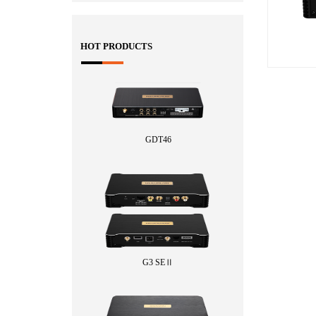
HOT PRODUCTS
GDT46
G3 SEⅡ