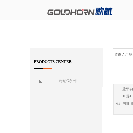
PRODUCTS CENTER
高端G系列
蓝牙功
10
路
D
光纤同轴输