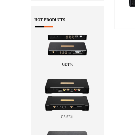
HOT PRODUCTS
GDT46
G3 SEⅡ